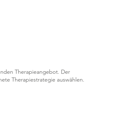
Gelenkersatzoperationen
zenden Therapieangebot. Der
nete Therapiestrategie auswählen.