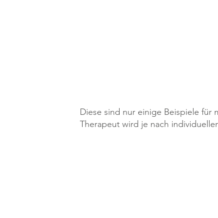
Physiotherapie bei Hüftschmer
Rehabilitation nach Schulterope
Schwindel – Physiotherapie hilft
Diese sind nur einige Beispiele f
Therapeut wird je nach individuell