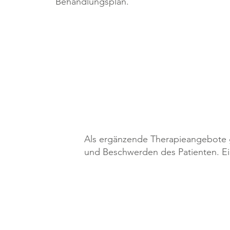
Behandlungsplan.
BEHANDLUNGSSCHWERP
Als ergänzende Therapieangebote g
und Beschwerden des Patienten. Ei
Physiotherapie nach einer Arth