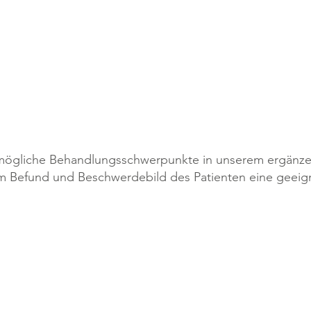
zen
Prehabilitation
ration
Physiotherapie nach 
ür mögliche Behandlungsschwerpunkte in unserem ergän
em Befund und Beschwerdebild des Patienten eine geeig