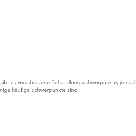
UNKTE
ibt es verschiedene Behandlungsschwerpunkte, je nach 
nige häufige Schwerpunkte sind:
roskopie
Physiotherapie nach